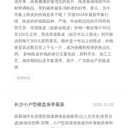
连年来，跟着健康饮食理念的晋升，陈皮看成传统中药
材和调味品，受到越来越多消耗者的好奇。那么，当今
市集上陈皮的价钱是若干呢？ 字据2024年最新市集行
情，陈皮的价钱因品种、产地、年份和品性的不同而有
所互异。闲居陈皮（如新会陈皮）价钱一般在每斤50元
至150元之间，而优质老陈皮（如五年以上陈化）则可能
达到每斤300元甚而更高。额外是十年以上的陈皮，价钱
更是高达数百至上千元一斤，成为保藏和投资的热点礼
聘。 影响陈皮价钱的身分主要包括：原料开头、加工工
艺、储存期间以及市集需求。其中，广东新会产的陈皮
因
新闻动态
长沙小户型楼盘保举最新
2025-11-03
跟着城市化进度的加速唐海县丽曲景点|人文历史|名胜古
迹|旅游信息网-官网，小户型房源渐渐成为年青购房者和