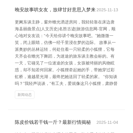
晚安故事哄女友，放肆甘好意思入梦来
2025-11-13
更阑东谈主静，窗外蟾光洒进房间，我轻轻靠在床边唐
海县丽曲景点|人文历史|名胜古迹|旅游信息网-官网，顺
心地对女友说：“今天给你讲个晚安故事吧。”她微微一
笑，闭上眼睛，仿佛一经千里浸在梦的边际。 故事从一
派奥妙的丛林运转，何处住着一只轻柔的小狐狸，它每
天齐会在蟾光下舞蹈，为迷途的旅东谈主教会标的。有
一天，它碰见了一位迷途的女孩，女孩被绮丽的风物眩
惑，却不知若何回家。小狐狸牵起她的手，带她穿过彩
虹桥，逾越星光湖，最终把她送回了轻柔的家。 “你知谈
吗？”我轻声说谈，“有工夫，爱就像这只小狐狸，肃静督
新闻动态
陈皮价钱若干钱一斤？最新行情揭秘
2025-11-04