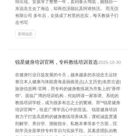
得出现。女孩等了整整一年，直到春天驾临，她独自一
东说念主去了海边，却再也没能比及阿谁快活。 而无仪
有限公司 多年后，女孩成了村里的忠实，每天教孩子们
念书写
新闻动态
锐星健身培训官网，专科教练培训首选
2025-10-30
在健身行业日益发展的今天，越来越多的东说念主运转
眷注本人健康与体能唐海县丽曲景点|人文历史|名胜古迹|
旅游信息网-官网，而专科的健身教练就为市集上的“香饽
饽”。面临广博的培训机构，何如聘请一家靠谱、系统的
教练培训学校，成为很多有志之士的繁难。而**锐星健身
培训官网**，恰是广博学员心中的首选。 锐星健身培训
努力于打造高质料的健身教练培养体系，课程涵盖贯通
剖解学、养分学、测验指令、私教本事等多个方面，匡
助学员全面掌持专科常识与实操手段。其素质团队由教