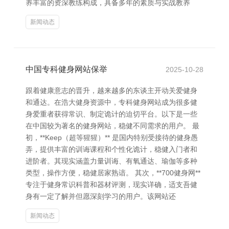
养丰富的资深教练构成，具备多年的素质与实战教养
新闻动态
中国专科健身网站保举
2025-10-28
跟着健康意志的晋升，越来越多的东谈主开动关爱健身
和通达。在浩大健身资源中，专科健身网站成为很多健
身爱重者获得常识、制定诡计的迫切平台。以下是一些
在中国较为著名的健身网站，稳健不同需求的用户。 最
初，**Keep（超等猩猩）** 是国内特别受接待的健身愚
弄，提供丰富的训诲课程和个性化诡计，稳健入门者和
进阶者。其现实涵盖力量训诲、有氧通达、瑜伽等多种
类型，操作方便，稳健居家熟谙。 其次，**700健身网**
专注于健身常识科普和器材评测，现实详确，适支吾健
身有一定了解并但愿深刻学习的用户。该网站还
新闻动态