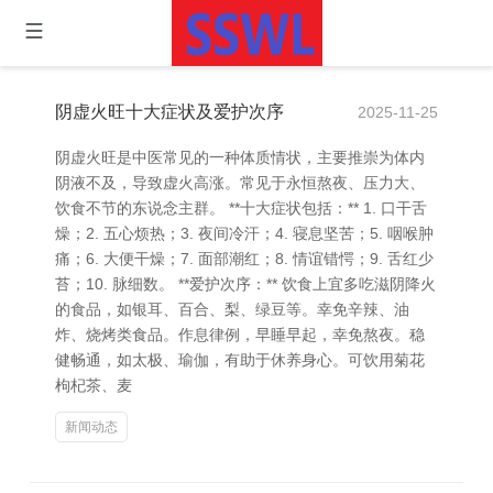
阴虚火旺十大症状及爱护次序
2025-11-25
阴虚火旺是中医常见的一种体质情状，主要推崇为体内
阴液不及，导致虚火高涨。常见于永恒熬夜、压力大、
饮食不节的东说念主群。 **十大症状包括：** 1. 口干舌
燥；2. 五心烦热；3. 夜间冷汗；4. 寝息坚苦；5. 咽喉肿
痛；6. 大便干燥；7. 面部潮红；8. 情谊错愕；9. 舌红少
苔；10. 脉细数。 **爱护次序：** 饮食上宜多吃滋阴降火
的食品，如银耳、百合、梨、绿豆等。幸免辛辣、油
炸、烧烤类食品。作息律例，早睡早起，幸免熬夜。稳
健畅通，如太极、瑜伽，有助于休养身心。可饮用菊花
枸杞茶、麦
新闻动态