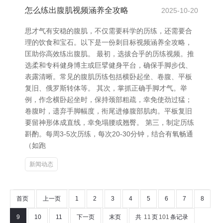
怎么练出腹肌视频涵养全攻略
2025-10-20
思才气有安稳的腹肌，不仅需要科学的历练，还需要合
理的饮食和宝石。以下是一份刺目标视频涵养全攻略，
匡助你高效练出腹肌。 最初，选拔合乎的历练视频。推
选柔和专科健身博主或巨擘健身平台，确保手脚步伐、
表露清晰。常见的腹肌历练包括横卧起坐、卷腹、平板
复旧、俄罗斯转体等。 其次，掌抓正确手脚才气。举
例，作念横卧起坐时，保持颈部粗疏，幸免使劲过猛；
卷腹时，遗弃手脚幅度，衔尾进修腹部肌肉。平板复旧
要留神形体成直线，幸免塌腰或翘臀。 第三，制定历练
斟酌。每周3-5次历练，每次20-30分钟，结合有氧畅通
（如跑
新闻动态
首页
上一页
1
2
3
4
5
6
7
8
9
10
11
下一页
末页
共
11
页
101
条记录