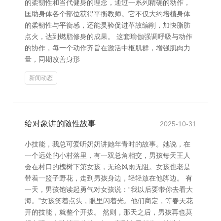
的柔韧性和当代健身的理念，通过一系列精确的动作，
匡助身体各个部位获得平衡教师。它不仅大约培植身体
的柔韧性与平衡感，还能灵验促进革故编削，加快脂肪
点火，达到燃脂修身的成果。 这套瑜伽强调呼吸与动作
的协作，每一个动作齐旨在激活中枢肌群，增强肌肉力
量，同期改善身形
新闻动态
给对象讲的随性故事
2025-10-31
小技能，我总可爱听奶奶讲她年青时的故事。她说，在
一个远处的小村落里，有一双总角相交，男孩每天王人
会在村口的槐树下第女孩，无论风雨无阻。女孩也老是
带着一篮子野花，走到男孩身边，轻轻放在他脚边。 有
一天，男孩饱读起勇气对女孩说：“我以后要带你去看大
海。”女孩笑着点头，眼里闪着光。他们商定，等春天花
开的技能，就整个开拔。 然则，那天之后，男孩再也莫