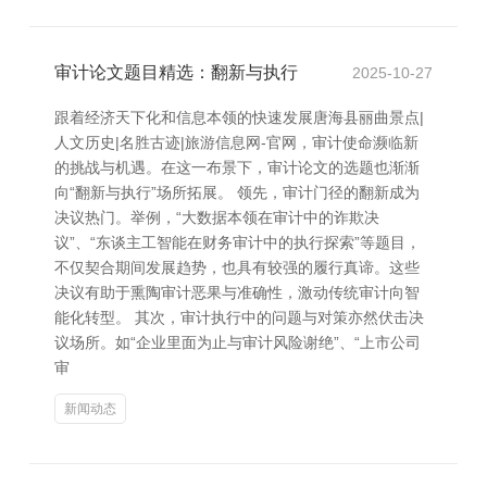
审计论文题目精选：翻新与执行
2025-10-27
跟着经济天下化和信息本领的快速发展唐海县丽曲景点|
人文历史|名胜古迹|旅游信息网-官网，审计使命濒临新
的挑战与机遇。在这一布景下，审计论文的选题也渐渐
向“翻新与执行”场所拓展。 领先，审计门径的翻新成为
决议热门。举例，“大数据本领在审计中的诈欺决
议”、“东谈主工智能在财务审计中的执行探索”等题目，
不仅契合期间发展趋势，也具有较强的履行真谛。这些
决议有助于熏陶审计恶果与准确性，激动传统审计向智
能化转型。 其次，审计执行中的问题与对策亦然伏击决
议场所。如“企业里面为止与审计风险谢绝”、“上市公司
审
新闻动态