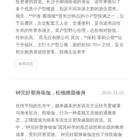
投资者的首选。长沙手脚湖南省的省会，连年来推出了
多个优质小户型楼盘，知足不同东谈主群的居住需求。
领先，**中海·麓湖城**是长沙热点的小户型技俩之一，位
于岳麓区，左近配套王人全，交通便利，妥当追求品性
生存的年青东谈主。其户型野心合理，总价相对较低，
性价比高。 而无仪有限公司 其次，**保利·茉莉公馆**位
于开福区，主打小户型公寓，面积在50-70㎡之间，妥当
初次购房者或投资客。技俩左近有学
新闻动态
钟完好塑身瑜伽，松驰燃脂修身
2025-11-01
在快节拍的生存中，越来越多的东说念主运转关爱健康
与身体惩办。而瑜伽，行为一种柔顺又灵验的通顺形
态，正缓缓成为很多东说念主塑身减脂的首选。其
中，“钟完好塑身瑜伽”因其科学的形态设想和全面的教师
成果，受到历害宽饶。 钟完好塑身瑜伽连合了传统瑜伽