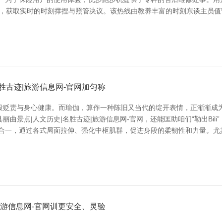
**，获取实时的时刻撑捏与照管决议。该热线由教养丰富的时刻东谈主员
胜古迹|旅游信息网-官网加匀称
段贬责与身心健康。而瑜伽，算作一种陈旧又当代的绽开表情，正渐渐成
曲景点|人文历史|名胜古迹|旅游信息网-官网，还能匡助咱们“勒出Bil
心合一，通过各式局面拉伸、强化中枢肌群，促进身段的柔韧性和力量。尤
旅游信息网-官网训更安全、灵验