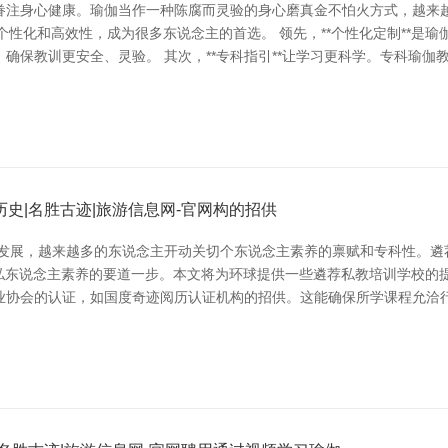
眷注身心健康。瑜伽当作一种陈腐而灵验的身心磨真金不怕火方式，越来
其个性化和高效性，成为很多东说念主的首选。 领先，**个性化定制**
确保教训更安全、灵验。 其次，**专科指引**让学习更科学。专科瑜
史|名胜古迹|旅游信息网-官网构的招供
断发展，越来越多的东说念主开动关切个东说念主素养的禀赋和专科性。遴
格私东说念主素养的要道一步。本文将为环球提供一些遴荐私教培训学校的
业协会的认证，如国度奇迹阅历认证机构的招供。这能确保所学课程允洽行