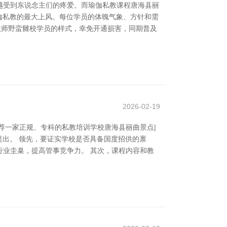
越受到东说念主们的疼爱。而瑜伽私教课程唐海县丽
是瑜伽私教的最大上风。每位学员的体魄气象、方针和需
伽教师野蛮雠校学员的样式，幸免开通损害，同期普及
2026-02-19
荐一家正规、专科的私教培训学校唐海县丽曲景点|
提出。 领先，要证实学校是否具备国度招供的禀
业圭臬，提高管事竞争力。 其次，课程内容和教