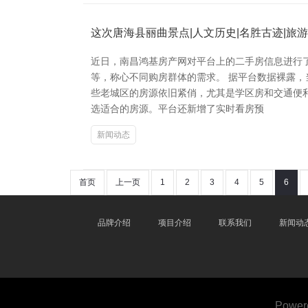
这次唐海县丽曲景点|人文历史|名胜古迹|旅
近日，南昌鸿基房产网对平台上的二手房信息进行
等，称心不同购房群体的需求。 据平台数据裸露
些老城区的房源依旧紧俏，尤其是学区房和交通便
选适合的房源。平台还新增了实时看房预
新闻动态
首页
上一页
1
2
3
4
5
6
品牌介绍
项目介绍
联系我们
新闻动
Power