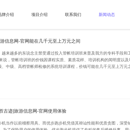
品牌介绍
项目介绍
联系我们
新闻动态
旅游信息网-官网能在几千元至上万元之间
业的不断发展，越来越多的东说念主禁受通过投入管帐培训班来普及我方的专科手
般来说，管帐培训班的价钱因课程实质、素质花样、培训机构的闻明度以及
级、中级、高档管帐师检修的系统培训课程，价钱可能在几千元至上万元之
胜古迹|旅游信息网-官网使用体验
步机当作以前稽察用具。而优步跑步机凭借其褂讪性能和优质贪图，深受
。 为了保险用户的使用体验，优步跑步机提供了专科的售后维修处事。用