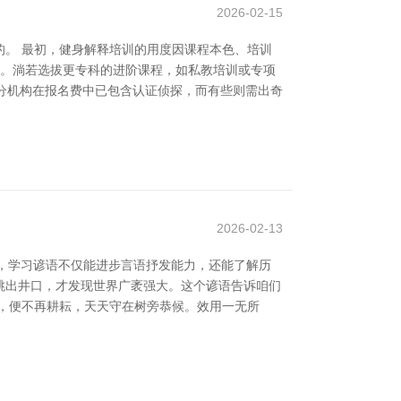
2026-02-15
。 最初，健身解释培训的用度因课程本色、培训
问。淌若选拔更专科的进阶课程，如私教培训或专项
部分机构在报名费中已包含认证侦探，而有些则需出奇
2026-02-13
网，学习谚语不仅能进步言语抒发能力，还能了解历
它跳出井口，才发现世界广袤强大。这个谚语告诉咱们
子，便不再耕耘，天天守在树旁恭候。效用一无所