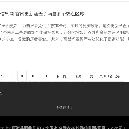
游信息网-官网更新涵盖了南昌多个热点区域
了全面更新，为购房者提供了愈加准确、实时的房源数据。这次更新涵盖
，当今南昌二手房商场全体保持踏实，部分区域如红谷滩和高新建造区的房
利的小区，备受购房者喜爱。 此外，南昌鸿基房产网还优化了搜索功能，
7
8
9
10
11
下一页
末页
共
11
页
101
条记录
态
友情链接：
ed by
唐海县丽曲景点|人文历史|名胜古迹|旅游信息网-官网
RSS地图
H