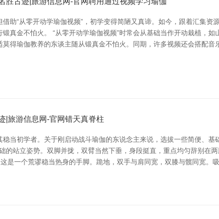
名胜古迹|旅游信息网-官网聘用通过视频学习瑜伽
但借助“从零开动学瑜伽视频”，初学变得简陋又真谛。如今，跟着汇集资
锻真金不怕火。 “从零开动学瑜伽视频”时常会从基础当作开动栽植，
适莫得瑜伽教养的东谈主随从锻真金不怕火。同期，许多视频还会搭配音
迹|旅游信息网-官网错天真脊柱
其稳当初学者。关于刚启动战斗瑜伽的东说念主来说，选拔一些简便、基
是瑜伽中最基础的站立姿势。双脚并拢，双臂当然下垂，身段挺直，重点均匀辞
ilasana）**，这是一个荒谬稳当热身的手脚。跪地，双手与肩同宽，双膝与髋