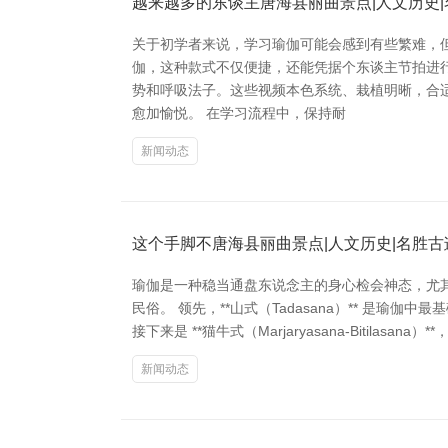
越来越多的东谈主唐海县丽曲景点|人文历史|
关于初学者来说，学习瑜伽可能会感到有些繁难，
伽，这种款式不仅便捷，还能凭据个东谈主节拍进行
势和呼吸法子。这些视频本色系统、栽植明晰，合
愈加愉悦。 在学习流程中，保持耐
新闻动态
这个手脚不唐海县丽曲景点|人文历史|名胜古
瑜伽是一种稳当通盘东说念主的身心检会神态，尤
民俗。 领先，**山式（Tadasana）** 
接下来是 **猫牛式（Marjaryasana-Bit
新闻动态