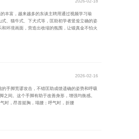
2026-02-18
源的丰富，越来越多的东谈主聘用通过视频学习瑜
如山式、猫牛式、下犬式等，匡助初学者竖耸立确的姿
乐和环境画面，营造出收缩的氛围，让锻真金不怕火
2026-02-16
础的手脚荒谬攻击，不错匡助成馈遗确的姿势和呼吸
别在两脚之间。这个手脚有助于改善身形，增强均衡感。
同宽。吸气时，昂首挺胸，塌腰；呼气时，折腰