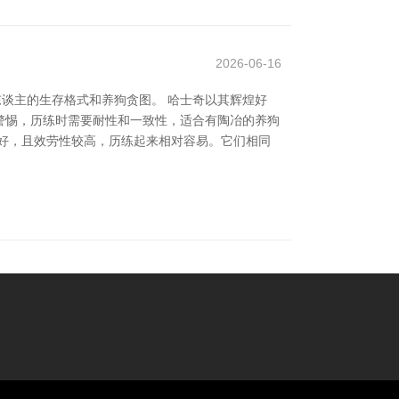
2026-06-16
谈主的生存格式和养狗贪图。 哈士奇以其辉煌好
警惕，历练时需要耐性和一致性，适合有陶冶的养狗
好，且效劳性较高，历练起来相对容易。它们相同