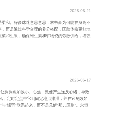
2026-06-21
受柔和。好多球迷意思意思，林书豪为何能在身高不
表率，而是通过科学合理的养分搭配，匡助体格更好地
蔬菜和生果，确保维生素和矿物资的弥散供给，增强
2026-06-17
会让狗狗愈加狭小、心焦，致使产生逆反心绪，导致
风，定时定点带它到固定地点排泄，并在它见效如
与“懦弱”联系起来，而不是见解“那儿区别”。永恒