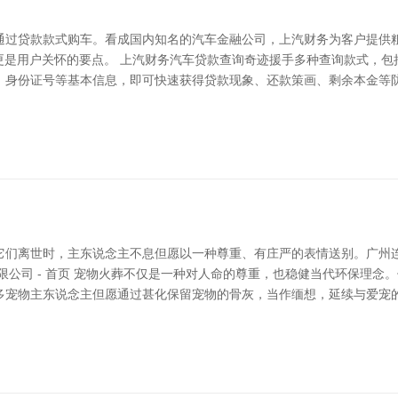
通过贷款款式购车。看成国内知名的汽车金融公司，上汽财务为客户提供粗
能更是用户关怀的要点。 上汽财务汽车贷款查询奇迹援手多种查询款式，包
身份证号等基本信息，即可快速获得贷款现象、还款策画、剩余本金等防护信
它们离世时，主东说念主不息但愿以一种尊重、有庄严的表情送别。广州
限公司 - 首页 宠物火葬不仅是一种对人命的尊重，也稳健当代环保理念
多宠物主东说念主但愿通过甚化保留宠物的骨灰，当作缅想，延续与爱宠的