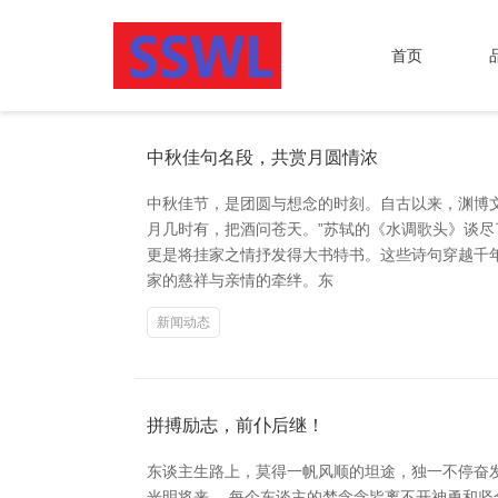
首页
中秋佳句名段，共赏月圆情浓
中秋佳节，是团圆与想念的时刻。自古以来，渊博文
月几时有，把酒问苍天。”苏轼的《水调歌头》谈尽
更是将挂家之情抒发得大书特书。这些诗句穿越千
家的慈祥与亲情的牵绊。东
新闻动态
拼搏励志，前仆后继！
东谈主生路上，莫得一帆风顺的坦途，独一不停奋
光明将来。 每个东谈主的梦念念皆离不开神勇和