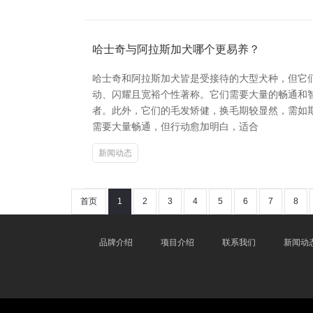
哈士奇与阿拉斯加犬哪个更易养？
哈士奇和阿拉斯加犬皆是受接待的大型犬种，但它们
动、闪耀且宽裕个性著称。它们需要大量的畅通和
者。此外，它们的毛发矫健，换毛期较显然，需如
需要大量畅通，但行动愈加明白，适合
新闻动态
首页
1
2
3
4
5
6
7
8
品牌介绍
项目介绍
联系我们
新闻动