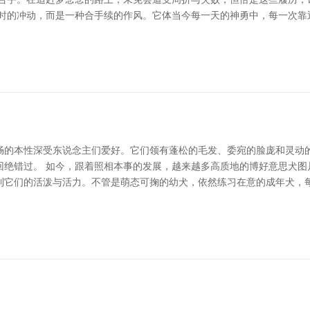
一时的冲动，而是一种合手续的作风。它体当今每一天的神勇中，每一次靠
畅的本性深受东说念主们爱好。它们领有蓬松的毛发、委宛的脸庞和灵动
回绝错过。 如今，跟着照相本事的发展，越来越多高质地的博好意思犬图
到它们的活泼与活力。不管是萌态可掬的幼犬，依然练习在意的成年犬，每