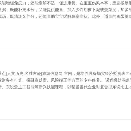
仅能增强免疫力，还能缓解不适，促进康复。在宝宝伤风本事，应选拔易消
瓜粥，既能补充水分，又能提供能量。加入少许胡萝卜泥或菠菜泥，加多维
成汤，既清淡又养分，还能匡助宝宝缓解鼻塞症状。此外，适量的鸡蛋羹或
点|人文历史|名胜古迹|旅游信息网-官网，是培养具备塌实经济贬责表
业财务有打算、投融资贬责、风险端正等方面的专科修养。 课程缓助涵盖
析、东说念主工智能等新兴技能课程，以稳当当代企业对复合型东说念主