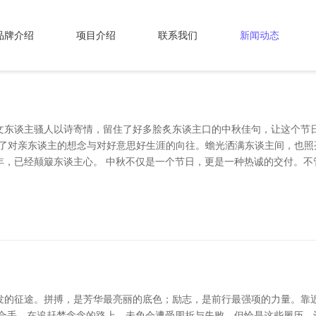
品牌介绍
项目介绍
联系我们
新闻动态
东谈主骚人以诗寄情，留住了好多脍炙东谈主口的中秋佳句，让这个节日愈加
了对亲东谈主的想念与对好意思好生涯的向往。蟾光洒满东谈主间，也照
年，已经颠簸东谈主心。 中秋不仅是一个节日，更是一种热诚的交付。不
发的征途。拼搏，是芳华最亮丽的底色；励志，是前行最强项的力量。靠
坚合手。在追赶梦念念的路上，未免会遭受周折与失败，但恰是这些履历，