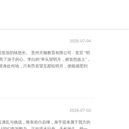
2026-07-04
韵味悠长。 贵州天顺教育有限公司 - 首页 “明
亮了游子的心。李白的“举头望明月，俯首想故土”，
管身处何地，只有昂首望见那轮明月，便能感受到
2026-07-02
近淆乱与挑战，唯有前仆后继，身手迎来属于我方的
让咱们愈加毅力。正如逆水行舟，天长地久。独一