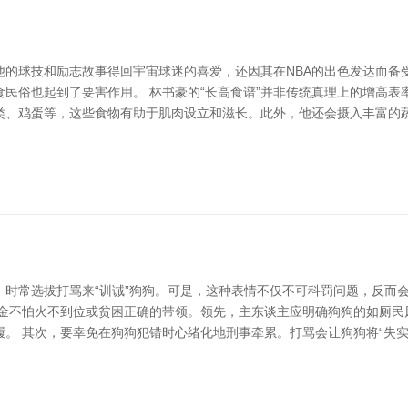
他的球技和励志故事得回宇宙球迷的喜爱，还因其在NBA的出色发达而备
民俗也起到了要害作用。 林书豪的“长高食谱”并非传统真理上的增高
类、鸡蛋等，这些食物有助于肌肉设立和滋长。此外，他还会摄入丰富的
，时常选拔打骂来“训诫”狗狗。可是，这种表情不仅不可科罚问题，反而
真金不怕火不到位或贫困正确的带领。领先，主东谈主应明确狗狗的如厕民
。 其次，要幸免在狗狗犯错时心绪化地刑事牵累。打骂会让狗狗将“失实”