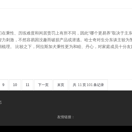
在秉性、历练难度和闲居责罚上有所不同，因此“哪个更易养”取决于主东
智力刺激，不然容易因没趣而破损产品或潜逃。哈士奇对生分东谈主较为
期梳理。 比较之下，阿拉斯加犬秉性更为和睦、丹心，对家庭成员十分友
9
10
11
下一页
末页
共
11
页
101
条记录
态
友情链接：