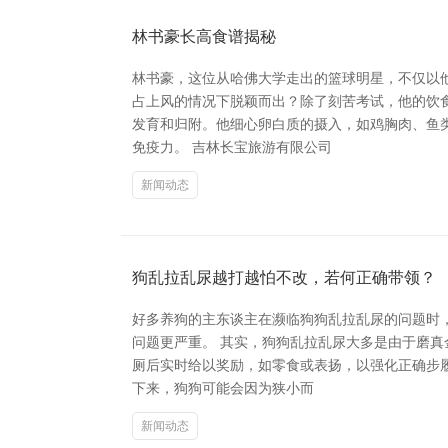
林书豪长高食谱揭秘
林书豪，这位从哈佛大学走出的篮球明星，不仅以
占上风的情况下脱颖而出？除了刻苦考试，他的饮食
发育和归附。他细心卵白质的摄入，如鸡胸肉、鱼
免疫力。 吉林长宝旅游有限公司
新闻动态
狗乱拉乱尿越打越怕不改，若何正确带领？
好多养狗的主东谈主在濒临狗狗乱拉乱尿的问题时
问题更严重。 其实，狗狗乱拉乱尿大多是由于磨
厕后实时给以奖励，如零食或表扬，以强化正确步履
下来，狗狗可能会因为狭小而
新闻动态