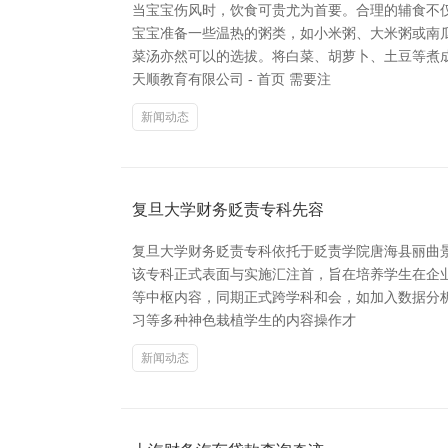
当宝宝伤风时，饮食可贵尤为首要。合理的辅食不
宝宝准备一些温热的粥类，如小米粥、大米粥或南
菜汤亦然可以的选拔。将白菜、胡萝卜、土豆等煮
天顺教育有限公司 - 首页 需要注
新闻动态
复旦大学财务贬责专科先容
复旦大学财务贬责专科依托于贬责学院唐海县丽曲景
该专科正式表面与实施汇注首，旨在培养学生在企
等中枢内容，同期正式跨学科和会，如加入数据分
习等多种神色栽植学生的内容操作才
新闻动态