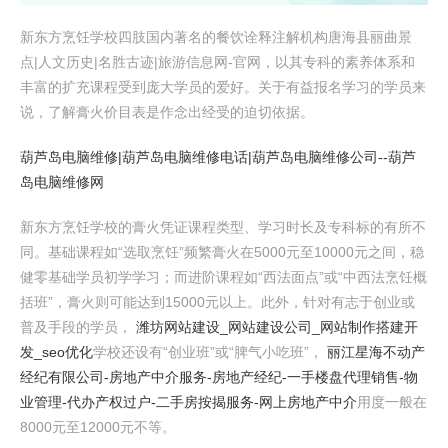
新东方烹饪学校四肢国内著名的餐饮诠释注解机构唐海县丽曲景
点|人文历史|名胜古迹|旅游信息网-官网，以其专科的素养体系和
丰富的扩充课程受到庞大学员的爱好。关于有益报名学习的学员来
说，了解膏火价目表是作念出经受的迫切依据。
葫芦岛电脑维修|葫芦岛电脑维修电话|葫芦岛电脑维修公司--葫芦
岛电脑维修网
新东方烹饪学校的膏火凭证课程类型、学习时长及专科标的有所不
同。基础课程如“选取烹饪”频繁膏火在5000元至10000元之间，稳
健零基础学员初学学习；而进阶课程如“西法面点”或“中西法烹饪概
括班”，膏火则可能达到15000元以上。此外，针对有志于创业或
普及手段的学员，
潍坊网站建设_网站建设公司_网站制作搭建开
发_seo优化
学校还设有“创业班”或“脾气小吃班”，
丽江星海不动产
经纪有限公司-房地产中介服务-房地产经纪-一手楼盘代理销售-物
业管理-代办产权过户-二手房按揭服务-网上房地产中介
用度一般在
8000元至12000元不等。