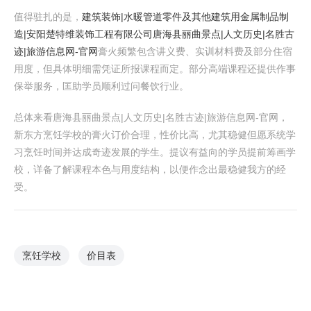
值得驻扎的是，
建筑装饰|水暖管道零件及其他建筑用金属制品制
造|安阳楚特维装饰工程有限公司
唐海县丽曲景点|人文历史|名胜古
迹|旅游信息网-官网
膏火频繁包含讲义费、实训材料费及部分住宿
用度，但具体明细需凭证所报课程而定。部分高端课程还提供作事
保举服务，匡助学员顺利过问餐饮行业。
总体来看唐海县丽曲景点|人文历史|名胜古迹|旅游信息网-官网，
新东方烹饪学校的膏火订价合理，性价比高，尤其稳健但愿系统学
习烹饪时间并达成奇迹发展的学生。提议有益向的学员提前筹画学
校，详备了解课程本色与用度结构，以便作念出最稳健我方的经
受。
烹饪学校
价目表