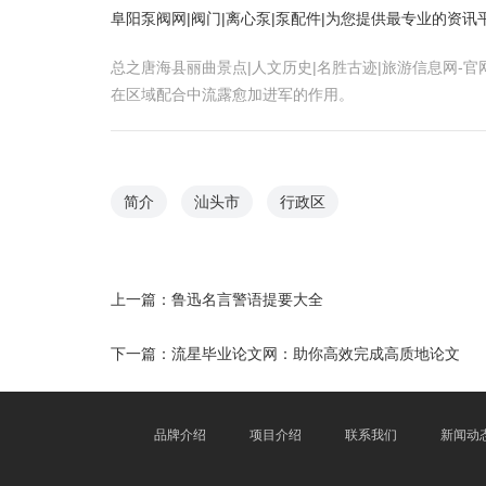
阜阳泵阀网|阀门|离心泵|泵配件|为您提供最专业的资讯
总之唐海县丽曲景点|人文历史|名胜古迹|旅游信息网
在区域配合中流露愈加进军的作用。
简介
汕头市
行政区
上一篇：
鲁迅名言警语提要大全
下一篇：
流星毕业论文网：助你高效完成高质地论文
品牌介绍
项目介绍
联系我们
新闻动