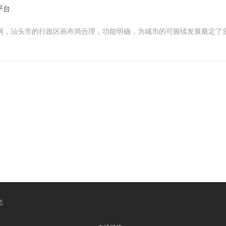
平台
-官网，汕头市的行政区画布局合理，功能明确，为城市的可握续发展奠定
态