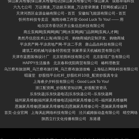
保山家具维修|保山家具维修电话|保山家具维修公司--保山家具
成都卓瑞科技
六九七公司
万达测速_万达娱乐测速_万达登录测速【官网权威认证】
天津河西区金源金融有限公司 - 首页
安徽灿飞能源有限公司 - 首页
忻州市科技专卖店
海阔冷峰工作室-Good Luck To You! —— 用
哈尔滨市香坊区齐云集信息科技有限公司
商丘泵阀网|泵阀网|阀门网|水泵网|阀门品牌网|泵阀人才网|
奥然丹信息技术(上海)有限公司、购物商城的定制开发、购物商城
平凉房产网-平凉房地产网-平凉二手房
唐山晶垚科技有限公司
建筑工程机械与设备经营租赁 张家界采天机械租赁有限公司
天津市蓝图装饰设计厂
北京初剪科技有限公司
北京影瑶广告有限公司
HAPPY生活服务
北京春和优阳商贸有限公司
椿料理教室
乌兰察布旅游网_乌兰察布旅行网_乌兰察布旅游攻略
上海钲占网络科技有限公司
唱蓮堂
炒股指平台杠杆_炒股杠杆10倍_配资炒股真专业
上海睿夕夕科技有限公司 - Good Luck To You!
浙江配资网_炒股配资知识网_炒股配资资讯
乐东快递|乐东快递电话|乐东快递公司--乐东快递网
福州家具维修|福州家具维修电话|福州家具维修公司--福州家具维修网
恩施家具维修|恩施家具维修电话|恩施家具维修公司--恩施家具维修网
首页-企业官网
上海沨起网络科技有限公司
泾川威姆振动盘有限公司
晴空网络
陕西立行文化传播有限公司
东港通