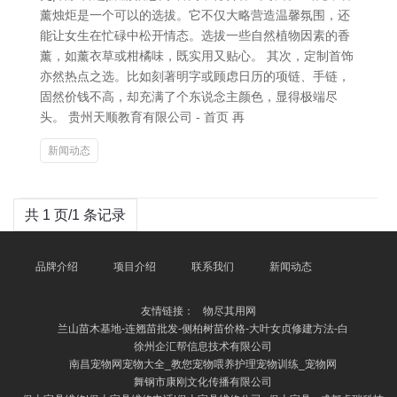
薰烛炬是一个可以的选拔。它不仅大略营造温馨氛围，还
能让女生在忙碌中松开情态。选拔一些自然植物因素的香
薰，如薰衣草或柑橘味，既实用又贴心。 其次，定制首饰
亦然热点之选。比如刻著明字或顾虑日历的项链、手链，
固然价钱不高，却充满了个东说念主颜色，显得极端尽
头。 贵州天顺教育有限公司 - 首页 再
新闻动态
共 1 页/1 条记录
品牌介绍
项目介绍
联系我们
新闻动态
友情链接：
物尽其用网
兰山苗木基地-连翘苗批发-侧柏树苗价格-大叶女贞修建方法-白
徐州企汇帮信息技术有限公司
南昌宠物网宠物大全_教您宠物喂养护理宠物训练_宠物网
舞钢市康刚文化传播有限公司